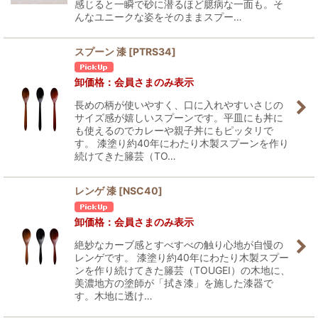
感じると一瞬で砂に潜るほど臆病な一面も。そ
んなユニークな姿をそのままスプー…
スプーン 漆
[
PTRS34
]
卸価格：会員さまのみ表示
長めの柄が使いやすく、口に入れやすいさじの
サイズ感が嬉しいスプーンです。平皿にも丼に
も使えるのでカレーや親子丼にもピッタリで
す。 漆塗り約40年にわたり木製スプーンを作り
続けてきた籐芸（TO…
レンゲ 漆
[
NSC40
]
卸価格：会員さまのみ表示
絶妙なカーブ感とすべすべの触り心地が自慢の
レンゲです。 漆塗り約40年にわたり木製スプー
ンを作り続けてきた籐芸（TOUGEI）の木地に、
美濃地方の塗師が「拭き漆」を施した漆器で
す。木地に透け…