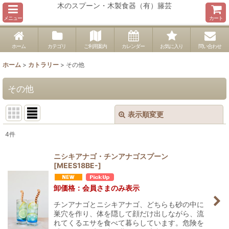
木のスプーン・木製食器（有）籐芸
メニュー
カート
ホーム
カテゴリ
ご利用案内
カレンダー
お気に入り
問い合わせ
ホーム
>
カトラリー
>
その他
その他
表示順変更
閉じる
4
件
表示数
:
ニシキアナゴ・チンアナゴスプーン
[
MEES18BE-
]
並び順
:
卸価格：会員さまのみ表示
絞り込む
チンアナゴとニシキアナゴ、どちらも砂の中に
巣穴を作り、体を隠して顔だけ出しながら、流
れてくるエサを食べて暮らしています。危険を