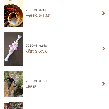
2020
11
30
年
月
日
一歩外に出れば
2020
11
24
年
月
日
7歳になったら
2020
11
16
年
月
日
山秋谷