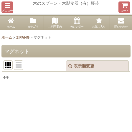
木のスプーン・木製食器（有）籐芸
メニュー
カート
ホーム
カテゴリ
ご利用案内
カレンダー
お気に入り
問い合わせ
ホーム
>
ZIPANG
>
マグネット
マグネット
表示順変更
閉じる
4
件
表示数
:
並び順
:
絞り込む