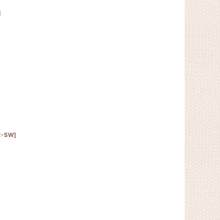
]
2-SW
]