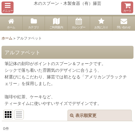
木のスプーン・木製食器（有）籐芸
メニュー
カート
ホーム
カテゴリ
ご利用案内
カレンダー
お気に入り
問い合わせ
ホーム
>
アルファベット
アルファベット
筆記体の刻印がポイントのスプーン＆フォークです。
シックで落ち着いた雰囲気のデザインに合うよう、
材選びにもこだわり、籐芸では初となる「アメリカンブラックチ
ェリー」を採用しました。
珈琲や紅茶、ケーキなど、
ティータイムに使いやすいサイズでデザインです。
表示順変更
閉じる
0
件
表示数
: