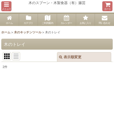
木のスプーン・木製食器（有）籐芸
メニュー
カート
ホーム
カテゴリ
ご利用案内
カレンダー
お気に入り
問い合わせ
ホーム
>
木のキッチンツール
>
木のトレイ
木のトレイ
表示順変更
閉じる
2
件
表示数
:
並び順
:
絞り込む