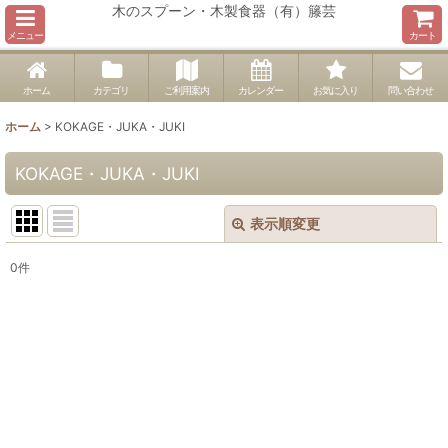
木のスプーン・木製食器（有）籐芸
メニュー
カート
ホーム
カテゴリ
ご利用案内
カレンダー
お気に入り
問い合わせ
ホーム
>
KOKAGE・JUKA・JUKI
KOKAGE・JUKA・JUKI
表示順変更
閉じる
0
件
表示数
:
並び順
:
絞り込む