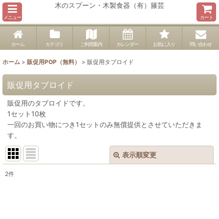
木のスプーン・木製食器（有）籐芸
メニュー
カート
ホーム
カテゴリ
ご利用案内
カレンダー
お気に入り
問い合わせ
ホーム
>
販促用POP（無料）
>
販促用タブロイド
販促用タブロイド
販促用のタブロイドです。
1セット10枚
一回のお買い物につき1セットのみ無償提供とさせていただきま
す。
表示順変更
閉じる
2
件
表示数
:
並び順
: