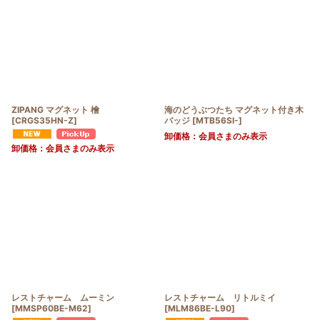
ZIPANG マグネット 檜
海のどうぶつたち マグネット付き木
[
CRGS35HN-Z
]
バッジ
[
MTB56SI-
]
卸価格：会員さまのみ表示
卸価格：会員さまのみ表示
レストチャーム ムーミン
レストチャーム リトルミイ
[
MMSP60BE-M62
]
[
MLM86BE-L90
]