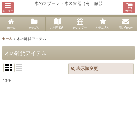
木のスプーン・木製食器（有）籐芸
メニュー
カート
ホーム
カテゴリ
ご利用案内
カレンダー
お気に入り
問い合わせ
ホーム
>
木の雑貨アイテム
木の雑貨アイテム
表示順変更
閉じる
13
件
表示数
:
並び順
:
絞り込む