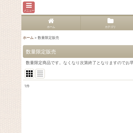
メニュー
ホーム
カテゴリ
ホーム
>
数量限定販売
数量限定販売
数量限定商品です。なくなり次第終了となりますのでお
1
件
表示数
:
並び順
: