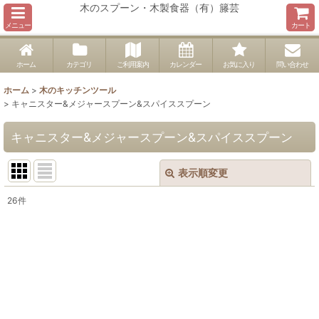
木のスプーン・木製食器（有）籐芸
メニュー
カート
ホーム
カテゴリ
ご利用案内
カレンダー
お気に入り
問い合わせ
ホーム
>
木のキッチンツール
>
キャニスター&メジャースプーン&スパイススプーン
キャニスター&メジャースプーン&スパイススプーン
表示順変更
閉じる
26
件
表示数
:
並び順
:
絞り込む