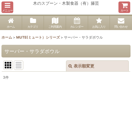
木のスプーン・木製食器（有）籐芸
メニュー
カート
ホーム
カテゴリ
ご利用案内
カレンダー
お気に入り
問い合わせ
ホーム
>
MUTE(ミュート）シリーズ
>
サーバー・サラダボウル
サーバー・サラダボウル
表示順変更
閉じる
3
件
表示数
:
並び順
:
絞り込む