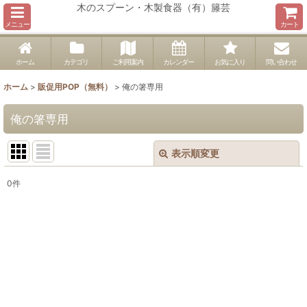
木のスプーン・木製食器（有）籐芸
メニュー
カート
ホーム
カテゴリ
ご利用案内
カレンダー
お気に入り
問い合わせ
ホーム
>
販促用POP（無料）
>
俺の箸専用
俺の箸専用
表示順変更
閉じる
0
件
表示数
:
並び順
:
絞り込む