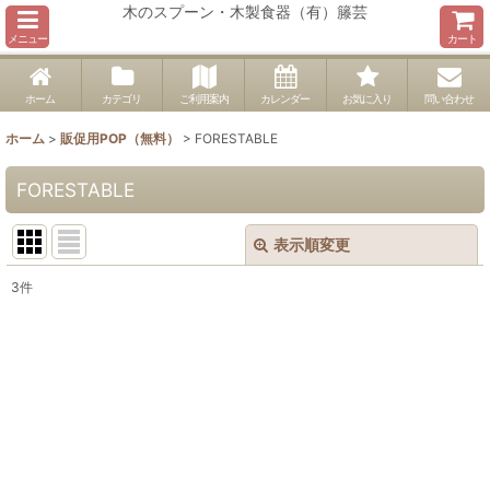
木のスプーン・木製食器（有）籐芸
メニュー
カート
ホーム
カテゴリ
ご利用案内
カレンダー
お気に入り
問い合わせ
ホーム
>
販促用POP（無料）
>
FORESTABLE
FORESTABLE
表示順変更
閉じる
3
件
表示数
:
並び順
:
絞り込む