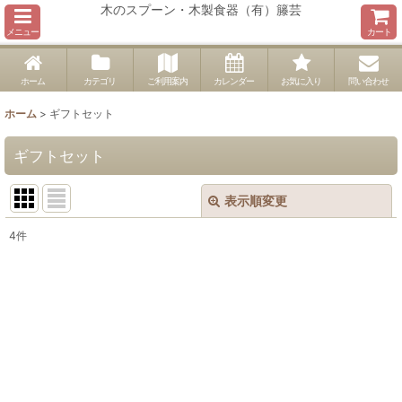
木のスプーン・木製食器（有）籐芸
メニュー
カート
ホーム
カテゴリ
ご利用案内
カレンダー
お気に入り
問い合わせ
ホーム
>
ギフトセット
ギフトセット
表示順変更
閉じる
4
件
表示数
:
並び順
:
絞り込む