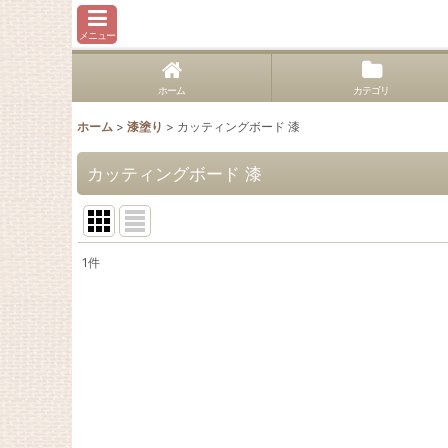
メニュー
ホーム
カテゴリ
ホーム
>
漆塗り
>
カッティングボード 漆
カッティングボード 漆
1
件
表示数
:
並び順
: