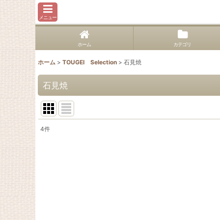
メニュー
ホーム
カテゴリ
ホーム
>
TOUGEI Selection
>
石見焼
石見焼
4
件
表示数
:
並び順
: