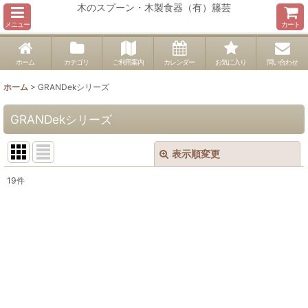
木のスプーン・木製食器（有）籐芸
メニュー
カート
ホーム
カテゴリ
ご利用案内
カレンダー
お気に入り
問い合わせ
ホーム
>
GRANDekシリーズ
GRANDekシリーズ
表示順変更
閉じる
19
件
表示数
:
並び順
:
絞り込む