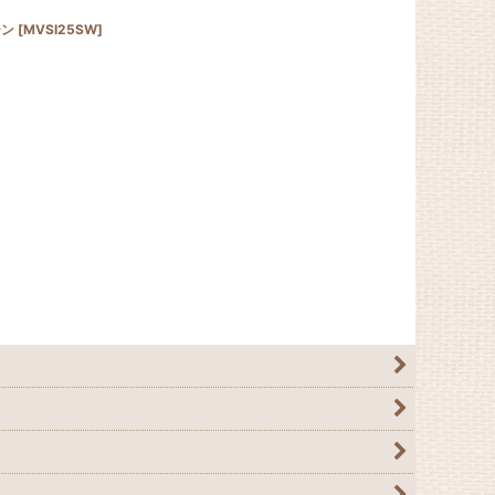
ーン
[
MVSI25SW
]