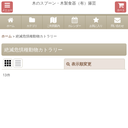
木のスプーン・木製食器（有）籐芸
メニュー
カート
ホーム
カテゴリ
ご利用案内
カレンダー
お気に入り
問い合わせ
ホーム
>
絶滅危惧種動物カトラリー
絶滅危惧種動物カトラリー
表示順変更
閉じる
13
件
表示数
:
並び順
:
絞り込む