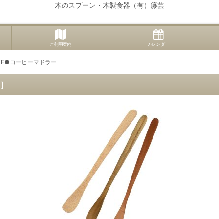
木のスプーン・木製食器（有）籐芸
ご利用案内
カレンダー
TE●コーヒーマドラー
-
]