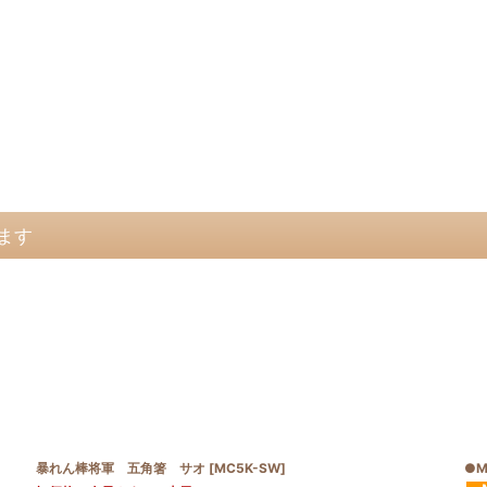
ます
暴れん棒将軍 五角箸 サオ
[
MC5K-SW
]
●M