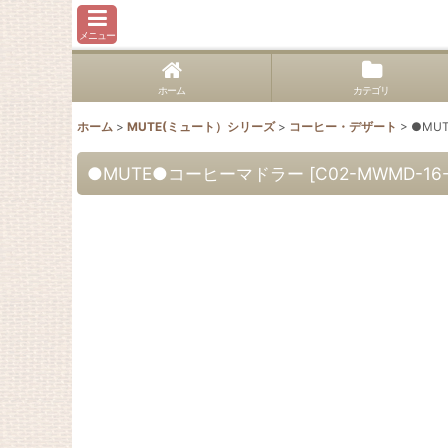
メニュー
ホーム
カテゴリ
ホーム
>
MUTE(ミュート）シリーズ
>
コーヒー・デザート
>
●MU
●MUTE●コーヒーマドラー
[
C02-MWMD-16