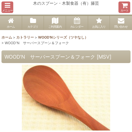
木のスプーン・木製食器（有）籐芸
メニュー
カート
ホーム
カテゴリ
ご利用案内
カレンダー
お気に入り
問い合わせ
ホーム
>
カトラリー
>
WOOD'Nシリーズ（ツヤなし）
>
WOOD'N サーバースプーン＆フォーク
WOOD'N サーバースプーン＆フォーク
[
MSV
]