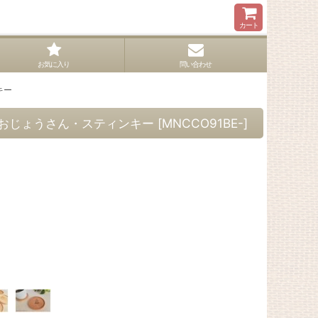
カート
お気に入り
問い合わせ
キー
おじょうさん・スティンキー
[
MNCCO91BE-
]