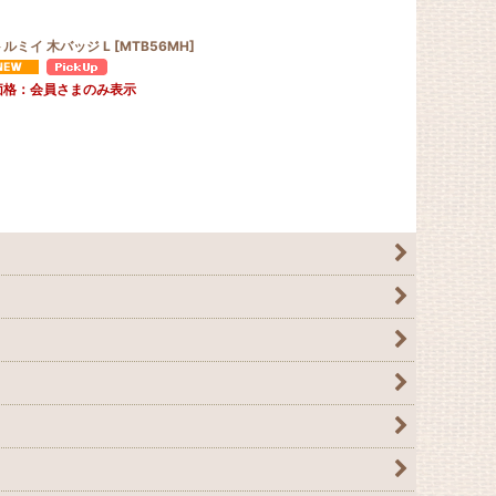
ルミイ 木バッジ L
[
MTB56MH
]
アニバーサリ
価格：会員さまのみ表示
卸価格：会員