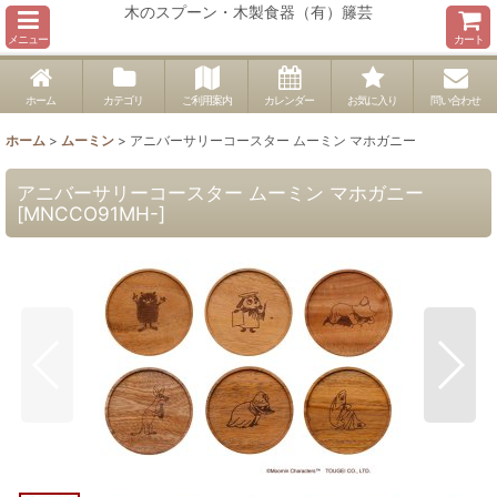
木のスプーン・木製食器（有）籐芸
メニュー
カート
ホーム
カテゴリ
ご利用案内
カレンダー
お気に入り
問い合わせ
ホーム
>
ムーミン
>
アニバーサリーコースター ムーミン マホガニー
アニバーサリーコースター ムーミン マホガニー
[
MNCCO91MH-
]