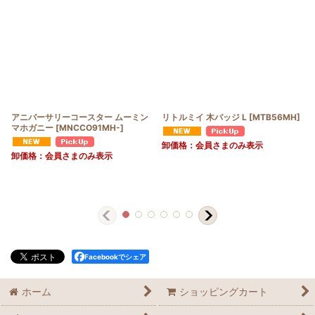
アニバーサリーコースター ムーミン
リトルミイ 木バッジ L
[
MTB56MH
]
マホガニー
[
MNCCO91MH-
]
卸価格：会員さまのみ表示
卸価格：会員さまのみ表示
Facebookでシェア
ホーム
ショッピングカート