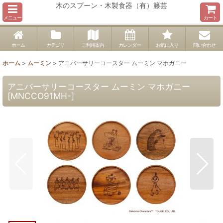
木のスプーン・木製食器（有）籐芸
メニュー
カート
ホーム
カテゴリ
ご利用案内
カレンダー
お気に入り
問い合わせ
ホーム
>
ムーミン
>
アニバーサリーコースター ムーミン マホガニー
アニバーサリーコースター ムーミン マホガニー
[
MNCCO91MH-
]