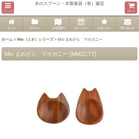
木のスプーン・木製食器（有）籐芸
メニュー
カート
ホーム
カテゴリ
ご利用案内
カレンダー
お気に入り
問い合わせ
ホーム
>
Mio（ミオ）シリーズ
>
Mio まめざら マホガニー
Mio まめざら マホガニー
[
MMZCT7
]