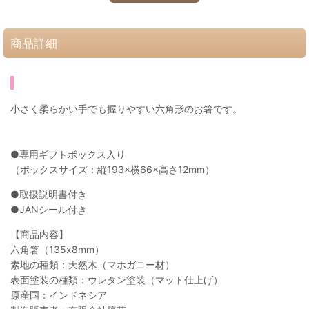
商品詳細
小さく柔らかい手でも握りやすい六角形のお箸です。
●専用ギフトボックス入り
（ボックスサイズ：縦193×横66×高さ12mm）
●取扱説明書付き
●JANシール付き
【商品内容】
六角箸（135x8mm）
素地の種類：天然木（マホガニー材）
表面塗装の種類：ウレタン塗装（マット仕上げ）
原産国：インドネシア