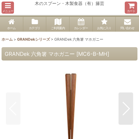
木のスプーン・木製食器（有）籐芸
メニュー
カート
ホーム
カテゴリ
ご利用案内
カレンダー
お気に入り
問い合わせ
ホーム
>
GRANDekシリーズ
>
GRANDek 六角箸 マホガニー
GRANDek 六角箸 マホガニー
[
MC6-B-MH
]